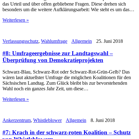
das Urteil und über offen gebliebene Fragen. Diese drehen sich
besonders um die weitere Aufklärungsarbeit: Wie steht es um das…
Weiterlesen »
Verfassungsschutz
,
Wahlumfrage
Allgemein
25. Juni 2018
#8: Umfrageergebnisse zur Landtagswahl –
Überprüfung von Demokratieprojekten
Schwarz-Blau, Schwarz-Rot oder Schwarz-Rot-Grün-Gelb? Das
wären laut aktuellster Umfrage die möglichen Koalitionen für den
Sächsischen Landtag. Zum Glück bleibt bis zur bevorstehenden
Wahl noch ein ganzes Jahr Zeit, um diese…
Weiterlesen »
Ankerzentrum
,
Whistleblower
Allgemein
8. Juni 2018
#7: Krach in der schwarz-roten Koalition – Schutz