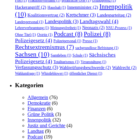
Post
(1)
Fraktionsvorstand
(1)
gefährliche Orte
(1)
Grundgesetz
(1)
Innenpolitik
Hackerangriff
(2)
Innenminister
(2)
Haushalt
(1)
(10)
Kretschmer
(3)
Koalitionsvertrag
(2)
Landesparteitag
(2)
Landtagswahl
(4)
Landespolitik
(3)
Landespersonal
(1)
Neonazis
(2)
Lehrerverbeamtung
(1)
Meinungsfreiheit
(1)
NSU-Prozess
(1)
Podcast
(8)
Polizei
(8)
Ohne Titel
(1)
Ostritz
(1)
Polizeigesetz
(4)
Polizeipersonal
(1)
Presse
(1)
Rechtsextremismus
(7)
sachgrundlose Befristung
(1)
Sachsen
(10)
Sächsisches
Samtleben
(1)
Schule
(1)
Polizeigesetz
(4)
Totalitarismus
(1)
Veranstaltung
(1)
Verfassungsschutz
(3)
Wahlprüfungsbeschwerde
(2)
Wahlrecht
(2)
Wahlumfrage
(1)
Whistleblower
(1)
öffentlicher Dienst
(1)
Kategorien
Allgemein
(76)
Demokratie
(6)
Finanzen
(6)
Grüne Politik
(3)
Innenpolitik
(32)
Justiz und Gerichte
(4)
Landtag
(9)
Podcast
(19)