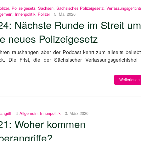
olizei
,
Polizeigesetz
,
Sachsen
,
Sächsisches Polizeigesetz
,
Verfassungsgericht
lgemein
,
Innenpolitik
,
Polizei
5. Mai 2026
24: Nächste Runde im Streit u
e neues Polizeigesetz
hren raushängen aber der Podcast kehrt zum allseits belieb
k. Die Frist, die der Sächsischer Verfassungsgerichtshof 
Weiterlesen 
angriff
Allgemein
,
Innenpolitik
3. März 2026
21: Woher kommen
berangriffe?