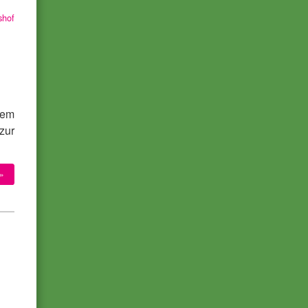
shof
m
tem
zur
»