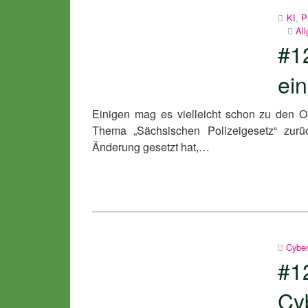
KI
,
P
Al
#1
ein
Einigen mag es vielleicht schon zu den O
Thema „Sächsischen Polizeigesetz“ zurüc
Änderung gesetzt hat,…
Cyber
#1
Cy