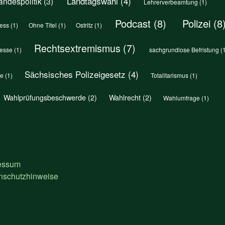
Landtagswahl
(4)
andespolitik
(3)
Lehrerverbeamtung
(1)
Podcast
(8)
Polizei
(8
ess
(1)
Ohne Titel
(1)
Ostritz
(1)
Rechtsextremismus
(7)
esse
(1)
sachgrundlose Befristung
(1
Sächsisches Polizeigesetz
(4)
le
(1)
Totalitarismus
(1)
Wahlprüfungsbeschwerde
(2)
Wahlrecht
(2)
Wahlumfrage
(1)
essum
nschutzhinweise