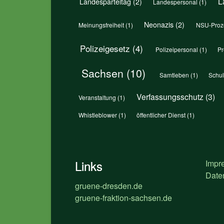
L
Landesparteitag
(2)
Landespersonal
(1)
Neonazis
(2)
Meinungsfreiheit
(1)
NSU-Proz
Polizeigesetz
(4)
Polizeipersonal
(1)
Pr
Sachsen
(10)
Samtleben
(1)
Schu
Verfassungsschutz
(3)
Veranstaltung
(1)
Whistleblower
(1)
öffentlicher Dienst
(1)
Links
Impr
Date
gruene-dresden.de
gruene-fraktion-sachsen.de