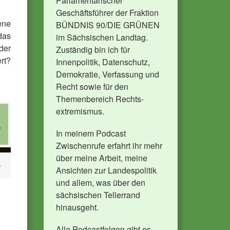
Parlamentarischer
Geschäftsführer der Fraktion
ene
BÜNDNIS 90/DIE GRÜNEN
das
im Sächsischen Landtag.
der
Zuständig bin ich für
rt?
Innenpolitik, Datenschutz,
Demokratie, Verfassung und
Recht sowie für den
Themenbereich Rechts-
extremismus.
In meinem Podcast
Zwischenrufe erfahrt ihr mehr
über meine Arbeit, meine
Ansichten zur Landespolitik
und allem, was über den
sächsischen Tellerrand
hinausgeht.
Alle Podcastfolgen gibt es