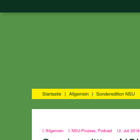
Startseite
⟩
Allgemein
⟩
Sonderedition NSU
Allgemein
NSU-Prozess
,
Podcast
12. Juli 2018