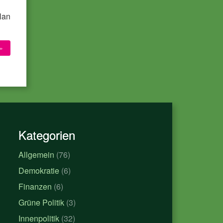
lan
»
Kategorien
Allgemein
(76)
Demokratie
(6)
Finanzen
(6)
Grüne Politik
(3)
Innenpolitik
(32)