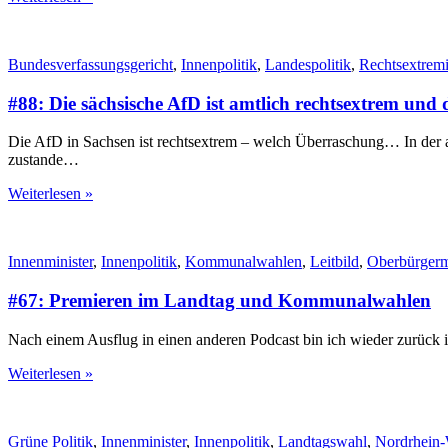
Bundesverfassungsgericht
,
Innenpolitik
,
Landespolitik
,
Rechtsextrem
#88: Die sächsische AfD ist amtlich rechtsextrem und
Die AfD in Sachsen ist rechtsextrem – welch Überraschung… In der ak
zustande…
Weiterlesen »
Innenminister
,
Innenpolitik
,
Kommunalwahlen
,
Leitbild
,
Oberbürgerm
#67: Premieren im Landtag und Kommunalwahlen
Nach einem Ausflug in einen anderen Podcast bin ich wieder zurück
Weiterlesen »
Grüne Politik
,
Innenminister
,
Innenpolitik
,
Landtagswahl
,
Nordrhein-