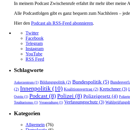
In meinem Podcast Zwischenrufe erfahrt ihr mehr über meine Ar
Alle Podcastfolgen gibt es ganz bequem zum Nachhören – jederz
Hier den
Podcast als RSS-Feed abonnieren
.
Twitter
Facebook
Telegram
Instagram
YouTube
RSS Feed
Schlagworte
Bundespolitik
(5)
Bildungspolitik
(2)
Bundesverfa
Ankerzentrum
(1)
Innenpolitik
(10)
Kretschmer
(3)
(2)
Koalitionsvertrag
(2)
L
Podcast
(8)
Polizei
(8)
Polizeigesetz
(4)
Ostritz
(1)
Polizei
Verfassungsschutz
(3)
Wahlprüfungs
Totalitarismus
(1)
Veranstaltung
(1)
Kategorien
Allgemein
(76)
Demokratie
(6)