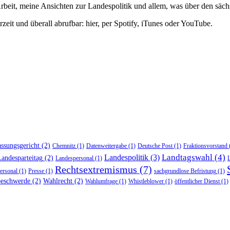
beit, meine Ansichten zur Landespolitik und allem, was über den sächs
eit und überall abrufbar: hier, per Spotify, iTunes oder YouTube.
ssungsgericht
(2)
Chemnitz
(1)
Datenweitergabe
(1)
Deutsche Post
(1)
Fraktionsvorstand
Landtagswahl
(4)
Landespolitik
(3)
andesparteitag
(2)
Landespersonal
(1)
Rechtsextremismus
(7)
personal
(1)
Presse
(1)
sachgrundlose Befristung
(1)
beschwerde
(2)
Wahlrecht
(2)
Wahlumfrage
(1)
Whistleblower
(1)
öffentlicher Dienst
(1)