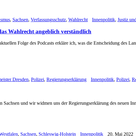
ismus
,
Sachsen
,
Verfassungsschutz
,
Wahlrecht
Innenpolitik
,
Justiz un
 das Wahlrecht angeblich verständlich
tuellen Folge des Podcasts erkläre ich, was die Entscheidung des Lan
eister Dresden
,
Polizei
,
Regierungserklärung
Innenpolitik
,
Polizei
,
R
 in Sachsen und wir widmen uns der Regierungserklärung des neuen In
Westfalen
,
Sachsen
,
Schleswig-Holstein
Innenpolitik
20. Mai 2022