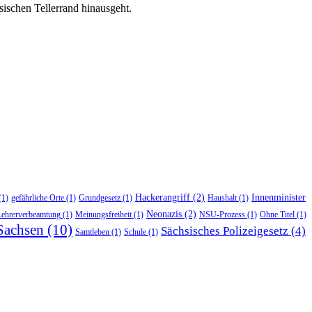
ischen Tellerrand hinausgeht.
Hackerangriff
(2)
Innenminister
(1)
gefährliche Orte
(1)
Grundgesetz
(1)
Haushalt
(1)
Neonazis
(2)
Lehrerverbeamtung
(1)
Meinungsfreiheit
(1)
NSU-Prozess
(1)
Ohne Titel
(1)
Sachsen
(10)
Sächsisches Polizeigesetz
(4)
Samtleben
(1)
Schule
(1)