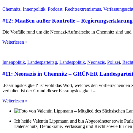
Chemnitz
,
Innenpolitik
,
Podcast
,
Rechtsextremismus
,
Verfassungssch
#12: Maaßen außer Kontrolle – Regierungserklärung
Die Vorfälle rund um die Neonazi-Aufmärsche in Chemnitz sind und b
Weiterlesen »
Innenpolitik
,
Landesparteitag
,
Landespolitik
,
Neonazis
,
Polizei
,
Recht
#11: Neonazis in Chemnitz – GRÜNER Landespartei
‚Fassungslosigkeit‘ ist wohl das Wort, welches den vorherrschenden
verhalten ist der Grund dieser Fassungslosigkeit –…
Weiterlesen »
Ich heiße Valentin Lippmann und bin Abgeordneter sowie Par
Datenschutz, Demokratie, Verfassung und Recht sowie für de