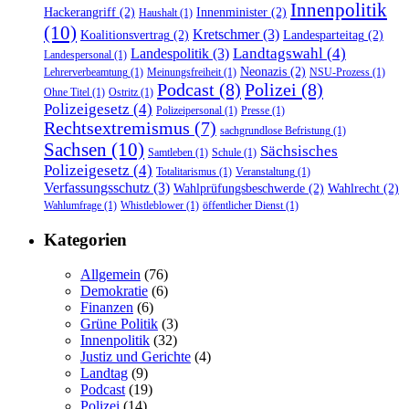
Innenpolitik
Hackerangriff
(2)
Innenminister
(2)
Haushalt
(1)
(10)
Kretschmer
(3)
Koalitionsvertrag
(2)
Landesparteitag
(2)
Landtagswahl
(4)
Landespolitik
(3)
Landespersonal
(1)
Neonazis
(2)
Lehrerverbeamtung
(1)
Meinungsfreiheit
(1)
NSU-Prozess
(1)
Podcast
(8)
Polizei
(8)
Ohne Titel
(1)
Ostritz
(1)
Polizeigesetz
(4)
Polizeipersonal
(1)
Presse
(1)
Rechtsextremismus
(7)
sachgrundlose Befristung
(1)
Sachsen
(10)
Sächsisches
Samtleben
(1)
Schule
(1)
Polizeigesetz
(4)
Totalitarismus
(1)
Veranstaltung
(1)
Verfassungsschutz
(3)
Wahlprüfungsbeschwerde
(2)
Wahlrecht
(2)
Wahlumfrage
(1)
Whistleblower
(1)
öffentlicher Dienst
(1)
Kategorien
Allgemein
(76)
Demokratie
(6)
Finanzen
(6)
Grüne Politik
(3)
Innenpolitik
(32)
Justiz und Gerichte
(4)
Landtag
(9)
Podcast
(19)
Polizei
(14)