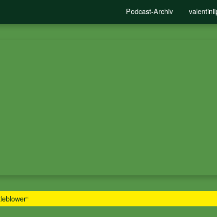
Podcast-Archiv
valentin
leblower“