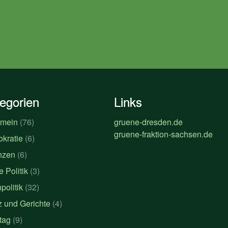
egorien
Links
emein
(76)
gruene-dresden.de
gruene-fraktion-sachsen.de
kratie
(6)
nzen
(6)
 Politik
(3)
politik
(32)
z und Gerichte
(4)
tag
(9)