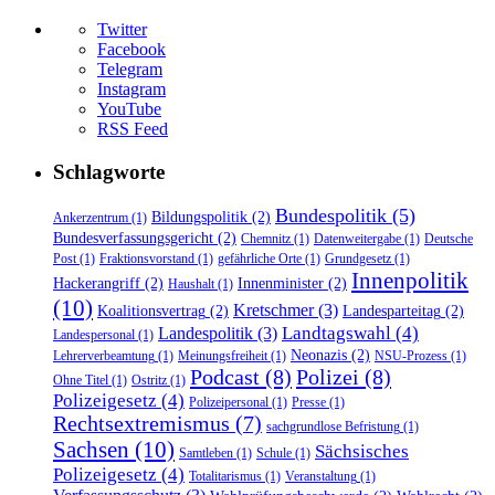
Twitter
Facebook
Telegram
Instagram
YouTube
RSS Feed
Schlagworte
Bundespolitik
(5)
Bildungspolitik
(2)
Ankerzentrum
(1)
Bundesverfassungsgericht
(2)
Chemnitz
(1)
Datenweitergabe
(1)
Deutsche
Post
(1)
Fraktionsvorstand
(1)
gefährliche Orte
(1)
Grundgesetz
(1)
Innenpolitik
Hackerangriff
(2)
Innenminister
(2)
Haushalt
(1)
(10)
Kretschmer
(3)
Koalitionsvertrag
(2)
Landesparteitag
(2)
Landtagswahl
(4)
Landespolitik
(3)
Landespersonal
(1)
Neonazis
(2)
Lehrerverbeamtung
(1)
Meinungsfreiheit
(1)
NSU-Prozess
(1)
Podcast
(8)
Polizei
(8)
Ohne Titel
(1)
Ostritz
(1)
Polizeigesetz
(4)
Polizeipersonal
(1)
Presse
(1)
Rechtsextremismus
(7)
sachgrundlose Befristung
(1)
Sachsen
(10)
Sächsisches
Samtleben
(1)
Schule
(1)
Polizeigesetz
(4)
Totalitarismus
(1)
Veranstaltung
(1)