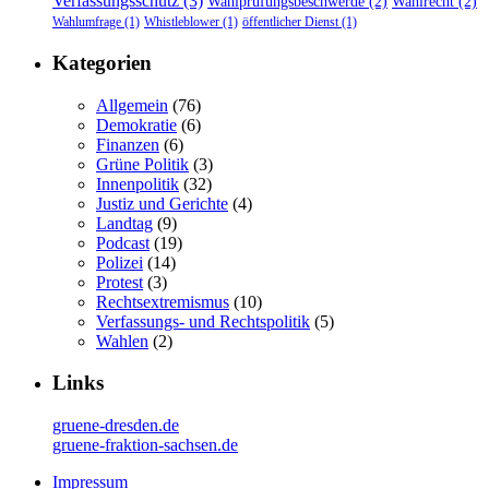
Verfassungsschutz
(3)
Wahlprüfungsbeschwerde
(2)
Wahlrecht
(2)
Wahlumfrage
(1)
Whistleblower
(1)
öffentlicher Dienst
(1)
Kategorien
Allgemein
(76)
Demokratie
(6)
Finanzen
(6)
Grüne Politik
(3)
Innenpolitik
(32)
Justiz und Gerichte
(4)
Landtag
(9)
Podcast
(19)
Polizei
(14)
Protest
(3)
Rechtsextremismus
(10)
Verfassungs- und Rechtspolitik
(5)
Wahlen
(2)
Links
gruene-dresden.de
gruene-fraktion-sachsen.de
Impressum