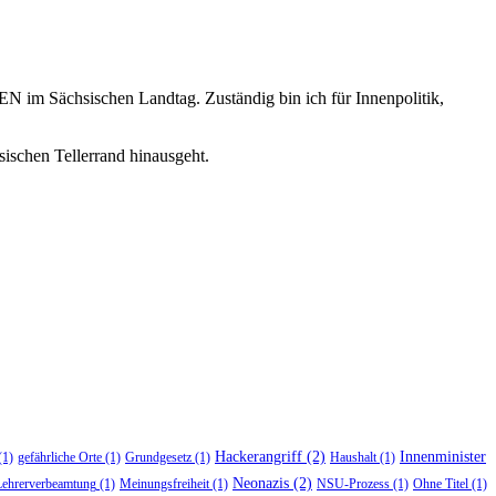
im Sächsischen Landtag. Zuständig bin ich für Innenpolitik,
ischen Tellerrand hinausgeht.
Hackerangriff
(2)
Innenminister
(1)
gefährliche Orte
(1)
Grundgesetz
(1)
Haushalt
(1)
Neonazis
(2)
Lehrerverbeamtung
(1)
Meinungsfreiheit
(1)
NSU-Prozess
(1)
Ohne Titel
(1)