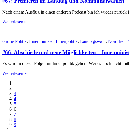
#67: Premieren im Landtag und Kommunalwahlen
Nach einem Ausflug in einen anderen Podcast bin ich wieder zurück
Weiterlesen »
Grüne Politik
,
Innenminister
,
Innenpolitik
,
Landtagswahl
,
Nordrhein-
#66: Abschiede und neue Möglichkeiten – Innenmini
Es wird in dieser Folge um Innenpolitik gehen. Wer es noch nicht m
Weiterlesen »
3
4
5
6
7
8
9