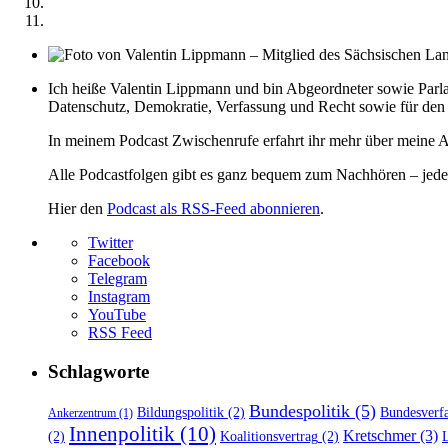
Ich heiße Valentin Lippmann und bin Abgeordneter sowie Par
Datenschutz, Demokratie, Verfassung und Recht sowie für de
In meinem Podcast Zwischenrufe erfahrt ihr mehr über meine Ar
Alle Podcastfolgen gibt es ganz bequem zum Nachhören – jederz
Hier den
Podcast als RSS-Feed abonnieren
.
Twitter
Facebook
Telegram
Instagram
YouTube
RSS Feed
Schlagworte
Bundespolitik
(5)
Bildungspolitik
(2)
Bundesverfa
Ankerzentrum
(1)
Innenpolitik
(10)
Kretschmer
(3)
(2)
Koalitionsvertrag
(2)
L