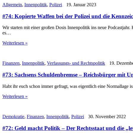
Allgemein
,
Innenpolitik
,
Polizei
19. Januar 2023
#74: Kopierte Waffen bei der Polizei und die Kennzei
Wir starten mit einer großen Dosis Innenpolitik ins neue Podcastjahr
es…
Weiterlesen »
Finanzen
,
Innenpolitik
,
Verfassungs- und Rechtspolitik
19. Dezembe
#73: Sachsens Schuldenbremse – Reichsbürger mit U
Habt ihr euch schon immer gefragt, was eigentlich eine Normallage i
Weiterlesen »
Demokratie
,
Finanzen
,
Innenpolitik
,
Polizei
30. November 2022
#72: Geld macht Politik – Der Rechtsstaat und die „l