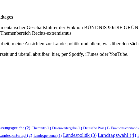
lamentarischer Geschäftsführer der Fraktion BÜNDNIS 90/DIE GRÜNEN 
n Themenbereich Rechts-extremismus.
beit, meine Ansichten zur Landespolitik und allem, was über den sächs
eit und überall abrufbar: hier, per Spotify, iTunes oder YouTube.
ssungsgericht
(2)
Chemnitz
(1)
Datenweitergabe
(1)
Deutsche Post
(1)
Fraktionsvorstand
Landtagswahl
(4)
Landespolitik
(3)
andesparteitag
(2)
Landespersonal
(1)