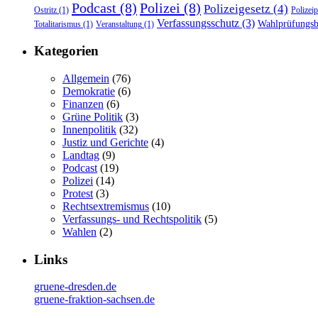
Podcast
(8)
Polizei
(8)
Polizeigesetz
(4)
Ostritz
(1)
Polizei
Verfassungsschutz
(3)
Wahlprüfungs
Totalitarismus
(1)
Veranstaltung
(1)
Kategorien
Allgemein
(76)
Demokratie
(6)
Finanzen
(6)
Grüne Politik
(3)
Innenpolitik
(32)
Justiz und Gerichte
(4)
Landtag
(9)
Podcast
(19)
Polizei
(14)
Protest
(3)
Rechtsextremismus
(10)
Verfassungs- und Rechtspolitik
(5)
Wahlen
(2)
Links
gruene-dresden.de
gruene-fraktion-sachsen.de