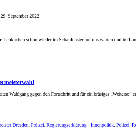
29. September 2022
 die Lebkuchen schon wieder im Schaufenster auf uns warten und im La
ermeisterwahl
eiten Wahlgang gegen den Fortschritt und für ein bräsiges „Weiterso“ 
eister Dresden
,
Polizei
,
Regierungserklärung
Innenpolitik
,
Polizei
,
R