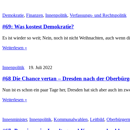
Demokratie
,
Finanzen
,
Innenpolitik
,
Verfassungs- und Rechtspolitik
#69: Was kostest Demokratie?
Es ist wieder so weit; Nein, noch ist nicht Weihnachten, auch wenn
Weiterlesen »
Innenpolitik
19. Juli 2022
#68 Die Chance vertan – Dresden nach der Oberbürg
Nun ist es schon ein paar Tage her, Dresden hat sich aber auch im zw
Weiterlesen »
Innenminister
,
Innenpolitik
,
Kommunalwahlen
,
Leitbild
,
Oberbürgerm