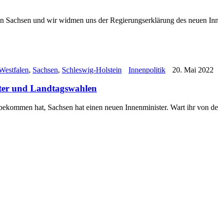
 in Sachsen und wir widmen uns der Regierungserklärung des neuen In
Westfalen
,
Sachsen
,
Schleswig-Holstein
Innenpolitik
20. Mai 2022
ster und Landtagswahlen
itbekommen hat, Sachsen hat einen neuen Innenminister. Wart ihr von 