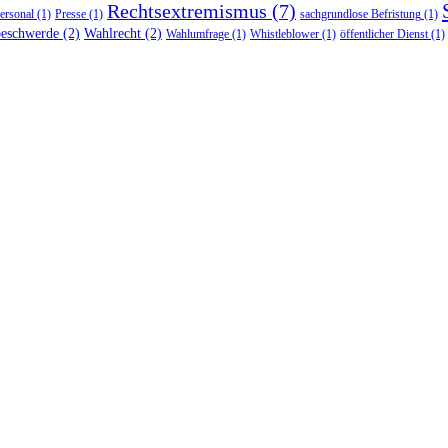
Rechtsextremismus
(7)
personal
(1)
Presse
(1)
sachgrundlose Befristung
(1)
beschwerde
(2)
Wahlrecht
(2)
Wahlumfrage
(1)
Whistleblower
(1)
öffentlicher Dienst
(1)