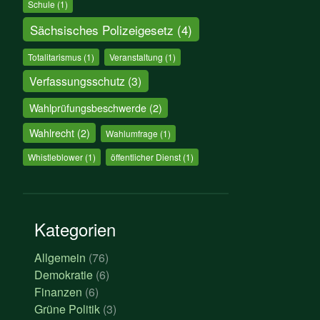
Schule
(1)
Sächsisches Polizeigesetz
(4)
Totalitarismus
(1)
Veranstaltung
(1)
Verfassungsschutz
(3)
Wahlprüfungsbeschwerde
(2)
Wahlrecht
(2)
Wahlumfrage
(1)
Whistleblower
(1)
öffentlicher Dienst
(1)
Kategorien
Allgemein
(76)
Demokratie
(6)
Finanzen
(6)
Grüne Politik
(3)