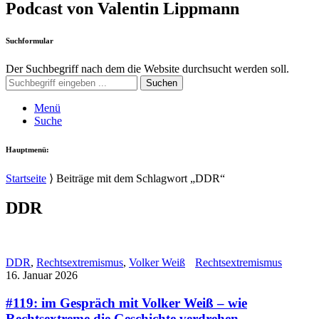
Podcast von Valentin Lippmann
Suchformular
Der Suchbegriff nach dem die Website durchsucht werden soll.
Suchen
Menü
Suche
Hauptmenü:
Startseite
⟩
Beiträge mit dem Schlagwort „DDR“
DDR
DDR
,
Rechtsextremismus
,
Volker Weiß
Rechtsextremismus
16. Januar 2026
#119: im Gespräch mit Volker Weiß – wie
Rechtsextreme die Geschichte verdrehen