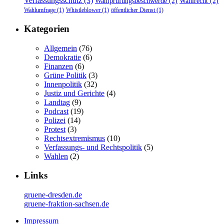
Verfassungsschutz
(3)
Wahlprüfungsbeschwerde
(2)
Wahlrecht
(2)
Wahlumfrage
(1)
Whistleblower
(1)
öffentlicher Dienst
(1)
Kategorien
Allgemein
(76)
Demokratie
(6)
Finanzen
(6)
Grüne Politik
(3)
Innenpolitik
(32)
Justiz und Gerichte
(4)
Landtag
(9)
Podcast
(19)
Polizei
(14)
Protest
(3)
Rechtsextremismus
(10)
Verfassungs- und Rechtspolitik
(5)
Wahlen
(2)
Links
gruene-dresden.de
gruene-fraktion-sachsen.de
Impressum