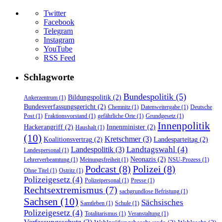
Twitter
Facebook
Telegram
Instagram
YouTube
RSS Feed
Schlagworte
Bundespolitik
(5)
Bildungspolitik
(2)
Ankerzentrum
(1)
Bundesverfassungsgericht
(2)
Chemnitz
(1)
Datenweitergabe
(1)
Deutsche
Post
(1)
Fraktionsvorstand
(1)
gefährliche Orte
(1)
Grundgesetz
(1)
Innenpolitik
Hackerangriff
(2)
Innenminister
(2)
Haushalt
(1)
(10)
Kretschmer
(3)
Koalitionsvertrag
(2)
Landesparteitag
(2)
Landtagswahl
(4)
Landespolitik
(3)
Landespersonal
(1)
Neonazis
(2)
Lehrerverbeamtung
(1)
Meinungsfreiheit
(1)
NSU-Prozess
(1)
Podcast
(8)
Polizei
(8)
Ohne Titel
(1)
Ostritz
(1)
Polizeigesetz
(4)
Polizeipersonal
(1)
Presse
(1)
Rechtsextremismus
(7)
sachgrundlose Befristung
(1)
Sachsen
(10)
Sächsisches
Samtleben
(1)
Schule
(1)
Polizeigesetz
(4)
Totalitarismus
(1)
Veranstaltung
(1)