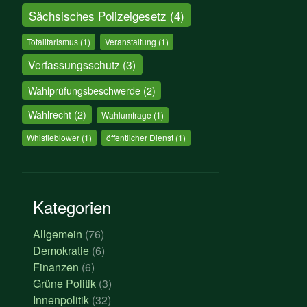
Sächsisches Polizeigesetz
(4)
Totalitarismus
(1)
Veranstaltung
(1)
Verfassungsschutz
(3)
Wahlprüfungsbeschwerde
(2)
Wahlrecht
(2)
Wahlumfrage
(1)
Whistleblower
(1)
öffentlicher Dienst
(1)
Kategorien
Allgemein
(76)
Demokratie
(6)
Finanzen
(6)
Grüne Politik
(3)
Innenpolitik
(32)