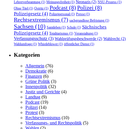
Neonazis
(2)
Lehrerverbeamtung
(1)
Meinungsfreiheit
(1)
NSU-Prozess
(1)
Podcast
(8)
Polizei
(8)
Ohne Titel
(1)
Ostritz
(1)
Polizeigesetz
(4)
Polizeipersonal
(1)
Presse
(1)
Rechtsextremismus
(7)
sachgrundlose Befristung
(1)
Sachsen
(10)
Sächsisches
Samtleben
(1)
Schule
(1)
Polizeigesetz
(4)
Totalitarismus
(1)
Veranstaltung
(1)
Verfassungsschutz
(3)
Wahlprüfungsbeschwerde
(2)
Wahlrecht
(2)
Wahlumfrage
(1)
Whistleblower
(1)
öffentlicher Dienst
(1)
Kategorien
Allgemein
(76)
Demokratie
(6)
Finanzen
(6)
Grüne Politik
(3)
Innenpolitik
(32)
Justiz und Gerichte
(4)
Landtag
(9)
Podcast
(19)
Polizei
(14)
Protest
(3)
Rechtsextremismus
(10)
Verfassungs- und Rechtspolitik
(5)
Wahlen
(2)