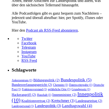
Arbeit, meine Ansichten zur Landespolitik und allem, was
über den sächsischen Tellerrand hinausgeht.
Alle Podcastfolgen gibt es ganz bequem zum Nachhören –
jederzeit und überall abrufbar: hier, per Spotify, iTunes oder
YouTube.
Hier den
Podcast als RSS-Feed abonnieren
.
Twitter
Facebook
Telegram
Instagram
YouTube
RSS Feed
Schlagworte
Bundespolitik
(5)
Bildungspolitik
(2)
Ankerzentrum
(1)
Bundesverfassungsgericht
(2)
Chemnitz
(1)
Datenweitergabe
(1)
Deutsche
Post
(1)
Fraktionsvorstand
(1)
gefährliche Orte
(1)
Grundgesetz
(1)
Innenpolitik
Hackerangriff
(2)
Innenminister
(2)
Haushalt
(1)
(10)
Kretschmer
(3)
Koalitionsvertrag
(2)
Landesparteitag
(2)
Landtagswahl
(4)
Landespolitik
(3)
Landespersonal
(1)