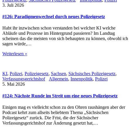
3. Juli 2026
#126: Paradigmenwechsel durch neues Polizeigesetz
Habt ihr inzwischen schon verstanden bei welcher KI welche
Abläufe und Prozesse im Hintergrund passieren? Im Landtag
scheinen das die meisten von sich behaupten zu können, obwohl ich
sagen würde,…
Weiterlesen »
KI
,
Polizei
,
Polizeigesetz
,
Sachsen
,
Sächsisches Polizeigesetz
,
Verfassungsgerichtshof
Allgemein
,
Innenpolitik
,
Polizei
5. Mai 2026
#124: Nächste Runde im Streit um eine neues Polizeigesetz
Einigen mag es vielleicht schon zu den Ohren raushängen aber der
Podcast kehrt zum allseits beliebtem Thema „Sächsischen
Polizeigesetz“ zurück. Die Frist, die der Sächsischer
Verfassungsgerichtshof zur Änderung gesetzt hat,…