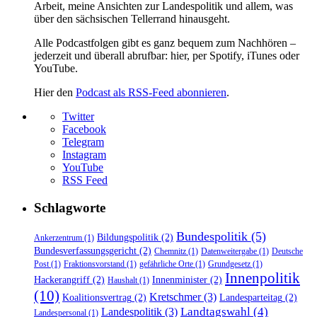
Arbeit, meine Ansichten zur Landespolitik und allem, was
über den sächsischen Tellerrand hinausgeht.
Alle Podcastfolgen gibt es ganz bequem zum Nachhören –
jederzeit und überall abrufbar: hier, per Spotify, iTunes oder
YouTube.
Hier den
Podcast als RSS-Feed abonnieren
.
Twitter
Facebook
Telegram
Instagram
YouTube
RSS Feed
Schlagworte
Bundespolitik
(5)
Bildungspolitik
(2)
Ankerzentrum
(1)
Bundesverfassungsgericht
(2)
Chemnitz
(1)
Datenweitergabe
(1)
Deutsche
Post
(1)
Fraktionsvorstand
(1)
gefährliche Orte
(1)
Grundgesetz
(1)
Innenpolitik
Hackerangriff
(2)
Innenminister
(2)
Haushalt
(1)
(10)
Kretschmer
(3)
Koalitionsvertrag
(2)
Landesparteitag
(2)
Landtagswahl
(4)
Landespolitik
(3)
Landespersonal
(1)