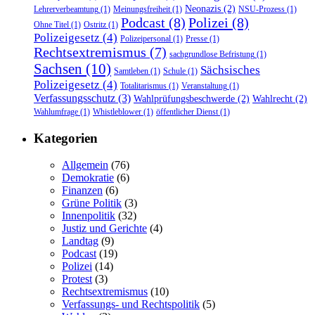
Neonazis
(2)
Lehrerverbeamtung
(1)
Meinungsfreiheit
(1)
NSU-Prozess
(1)
Podcast
(8)
Polizei
(8)
Ohne Titel
(1)
Ostritz
(1)
Polizeigesetz
(4)
Polizeipersonal
(1)
Presse
(1)
Rechtsextremismus
(7)
sachgrundlose Befristung
(1)
Sachsen
(10)
Sächsisches
Samtleben
(1)
Schule
(1)
Polizeigesetz
(4)
Totalitarismus
(1)
Veranstaltung
(1)
Verfassungsschutz
(3)
Wahlprüfungsbeschwerde
(2)
Wahlrecht
(2)
Wahlumfrage
(1)
Whistleblower
(1)
öffentlicher Dienst
(1)
Kategorien
Allgemein
(76)
Demokratie
(6)
Finanzen
(6)
Grüne Politik
(3)
Innenpolitik
(32)
Justiz und Gerichte
(4)
Landtag
(9)
Podcast
(19)
Polizei
(14)
Protest
(3)
Rechtsextremismus
(10)
Verfassungs- und Rechtspolitik
(5)