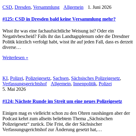
CSD
,
Dresden
,
Versammlung
Allgemein
1. Juni 2026
#125: CSD in Dresden bald keine Versammlung mehr?
Wisst ihr was eine fachaufsichtliche Weisung ist? Oder ein
Negativbescheid? Falls ihr das Landtagsplenum oder die Dresdner
Politik kürzlich verfolgt habt, wisst ihr auf jeden Fall, dass es derzeit
diverse…
Weiterlesen »
KI
,
Polizei
,
Polizeigesetz
,
Sachsen
,
Sächsisches Polizeigesetz
,
Verfassungsgerichtshof
Allgemein
,
Innenpolitik
,
Polizei
5. Mai 2026
#124: Nächste Runde im Streit um eine neues Polizeigesetz
Einigen mag es vielleicht schon zu den Ohren raushängen aber der
Podcast kehrt zum allseits beliebtem Thema „Sächsischen
Polizeigesetz“ zurück. Die Frist, die der Sächsischer
Verfassungsgerichtshof zur Änderung gesetzt hat,…