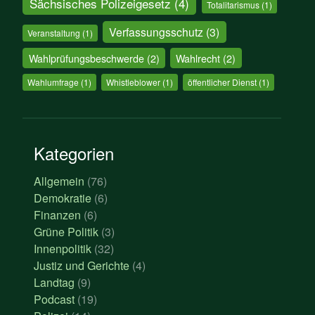
Sächsisches Polizeigesetz
(4)
Totalitarismus
(1)
Verfassungsschutz
(3)
Veranstaltung
(1)
Wahlprüfungsbeschwerde
(2)
Wahlrecht
(2)
Wahlumfrage
(1)
Whistleblower
(1)
öffentlicher Dienst
(1)
Kategorien
Allgemein
(76)
Demokratie
(6)
Finanzen
(6)
Grüne Politik
(3)
Innenpolitik
(32)
Justiz und Gerichte
(4)
Landtag
(9)
Podcast
(19)