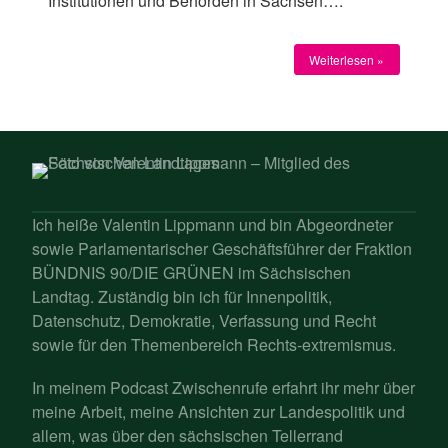
Institutionen und Behörden in Sachsen….
Weiterlesen »
Ich heiße Valentin Lippmann und bin Abgeordneter
sowie Parlamentarischer Geschäftsführer der Fraktion
BÜNDNIS 90/DIE GRÜNEN im Sächsischen
Landtag. Zuständig bin ich für Innenpolitik,
Datenschutz, Demokratie, Verfassung und Recht
sowie für den Themenbereich Rechts-extremismus.
In meinem Podcast Zwischenrufe erfahrt ihr mehr über
meine Arbeit, meine Ansichten zur Landespolitik und
allem, was über den sächsischen Tellerrand