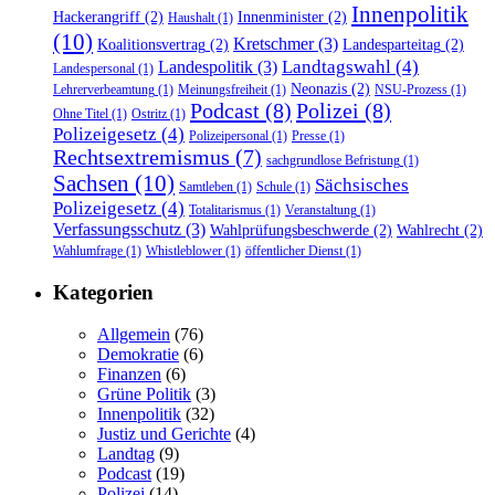
Innenpolitik
Hackerangriff
(2)
Innenminister
(2)
Haushalt
(1)
(10)
Kretschmer
(3)
Koalitionsvertrag
(2)
Landesparteitag
(2)
Landtagswahl
(4)
Landespolitik
(3)
Landespersonal
(1)
Neonazis
(2)
Lehrerverbeamtung
(1)
Meinungsfreiheit
(1)
NSU-Prozess
(1)
Podcast
(8)
Polizei
(8)
Ohne Titel
(1)
Ostritz
(1)
Polizeigesetz
(4)
Polizeipersonal
(1)
Presse
(1)
Rechtsextremismus
(7)
sachgrundlose Befristung
(1)
Sachsen
(10)
Sächsisches
Samtleben
(1)
Schule
(1)
Polizeigesetz
(4)
Totalitarismus
(1)
Veranstaltung
(1)
Verfassungsschutz
(3)
Wahlprüfungsbeschwerde
(2)
Wahlrecht
(2)
Wahlumfrage
(1)
Whistleblower
(1)
öffentlicher Dienst
(1)
Kategorien
Allgemein
(76)
Demokratie
(6)
Finanzen
(6)
Grüne Politik
(3)
Innenpolitik
(32)
Justiz und Gerichte
(4)
Landtag
(9)
Podcast
(19)
Polizei
(14)