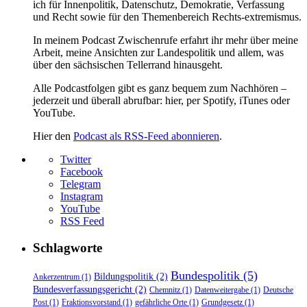
ich für Innenpolitik, Datenschutz, Demokratie, Verfassung
und Recht sowie für den Themenbereich Rechts-extremismus.
In meinem Podcast Zwischenrufe erfahrt ihr mehr über meine
Arbeit, meine Ansichten zur Landespolitik und allem, was
über den sächsischen Tellerrand hinausgeht.
Alle Podcastfolgen gibt es ganz bequem zum Nachhören –
jederzeit und überall abrufbar: hier, per Spotify, iTunes oder
YouTube.
Hier den
Podcast als RSS-Feed abonnieren
.
Twitter
Facebook
Telegram
Instagram
YouTube
RSS Feed
Schlagworte
Bundespolitik
(5)
Bildungspolitik
(2)
Ankerzentrum
(1)
Bundesverfassungsgericht
(2)
Chemnitz
(1)
Datenweitergabe
(1)
Deutsche
Post
(1)
Fraktionsvorstand
(1)
gefährliche Orte
(1)
Grundgesetz
(1)