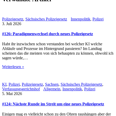
Polizeigesetz
,
Sächsisches Polizeigesetz
Innenpolitik
,
Polizei
3. Juli 2026
#126: Paradigmenwechsel durch neues Polizeigesetz
Habt ihr inzwischen schon verstanden bei welcher KI welche
Abläufe und Prozesse im Hintergrund passieren? Im Landtag
scheinen das die meisten von sich behaupten zu können, obwohl ich
sagen würde,…
Weiterlesen »
KI
,
Polizei
,
Polizeigesetz
,
Sachsen
,
Sächsisches Polizeigesetz
,
Verfassungsgerichtshof
Allgemein
,
Innenpolitik
,
Polizei
5. Mai 2026
#124: Nächste Runde im Streit um eine neues Polizeigesetz
Einigen mag es vielleicht schon zu den Ohren raushängen aber der