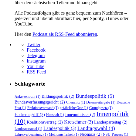
über den sächsischen Tellerrand hinausgeht.
Alle Podcastfolgen gibt es ganz bequem zum Nachhören –
jederzeit und überall abrufbar: hier, per Spotify, iTunes oder
YouTube.
Hier den
Podcast als RSS-Feed abonnieren
.
Twitter
Facebook
Telegram
Instagram
YouTube
RSS Feed
Schlagworte
Bundespolitik
(5)
Bildungspolitik
(2)
Ankerzentrum
(1)
Bundesverfassungsgericht
(2)
Chemnitz
(1)
Datenweitergabe
(1)
Deutsche
Post
(1)
Fraktionsvorstand
(1)
gefährliche Orte
(1)
Grundgesetz
(1)
Innenpolitik
Hackerangriff
(2)
Innenminister
(2)
Haushalt
(1)
(10)
Kretschmer
(3)
Koalitionsvertrag
(2)
Landesparteitag
(2)
Landtagswahl
(4)
Landespolitik
(3)
Landespersonal
(1)
Neonazis
(2)
Lehrerverbeamtung
(1)
Meinungsfreiheit
(1)
NSU-Prozess
(1)