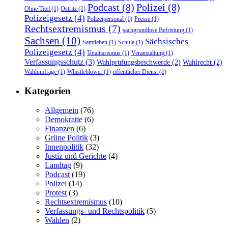
Podcast
(8)
Polizei
(8)
Ohne Titel
(1)
Ostritz
(1)
Polizeigesetz
(4)
Polizeipersonal
(1)
Presse
(1)
Rechtsextremismus
(7)
sachgrundlose Befristung
(1)
Sachsen
(10)
Sächsisches
Samtleben
(1)
Schule
(1)
Polizeigesetz
(4)
Totalitarismus
(1)
Veranstaltung
(1)
Verfassungsschutz
(3)
Wahlprüfungsbeschwerde
(2)
Wahlrecht
(2)
Wahlumfrage
(1)
Whistleblower
(1)
öffentlicher Dienst
(1)
Kategorien
Allgemein
(76)
Demokratie
(6)
Finanzen
(6)
Grüne Politik
(3)
Innenpolitik
(32)
Justiz und Gerichte
(4)
Landtag
(9)
Podcast
(19)
Polizei
(14)
Protest
(3)
Rechtsextremismus
(10)
Verfassungs- und Rechtspolitik
(5)
Wahlen
(2)